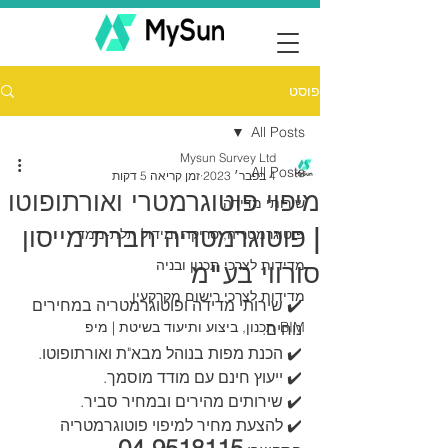
פוסט
All Posts
Mysun Survey Ltd
All Posts
4 בפבר׳ 2023
זמן קריאה 5 דקות
מיפוי פוטוגרמטרי ואורתופוטו
שירותי מדידה
| פוטוגרמטריה חברת מייסון
פוטוגרמטריה, סריקה ומידול תלת-ממד
מדידות לצרכי תכנון ובניה
סורווי בע"מ
מדידות לצרכי רישום מקרקעין
✔️ שירותי מדידה ופוטוגרמטריה במחירים 
BIM תכנון, ביצוע ותיעוד בשיטת | מיפ
נוחים.
✔️ הכנת מפות בנוהל מבא"ת ואורתופוטו.
✔️ ייעוץ חינם עם מודד מוסמך.
✔️ שירותים מהירים ובמחיר סביר.
✔️ להצעת מחיר למיפוי פוטוגרמטריה 