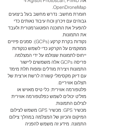
את Agisoft Photoscan, Pix4D ו-
OpenDroneMap.
חומרת מחשב: נדרש מחשב בעל ביצועים 
גבוהים עם זיכרון וכוח עיבוד נאותים כדי 
להפעיל את התוכנה הפוטוגרמטרית ולעבד 
את התמונות.
נקודות בקרת קרקע (GCPs): סמנים פיזיים 
ממוקמים על הקרקע כדי לשמש כנקודות 
ייחוס לתמונות שצולמו על ידי המצלמה. 
פריסה GCPs אלה משמשים ליישור 
התמונות ויצירת מודלים ומפות תלת מימד 
עם דיוק מקסימלי קשורה לרשת ארצית של 
תצלום אוויריים.
פלטפורמה אווירית: כלי טיס מאויש או 
מזל"ט יכולים לשמש כפלטפורמה אווירית 
לצילום התמונות.
מכשיר GPS: מכשיר GPS משמש לצילום 
המיקום והכיוון של המצלמה במהלך צילום 
התמונה. מידע זה משמש להפניה 