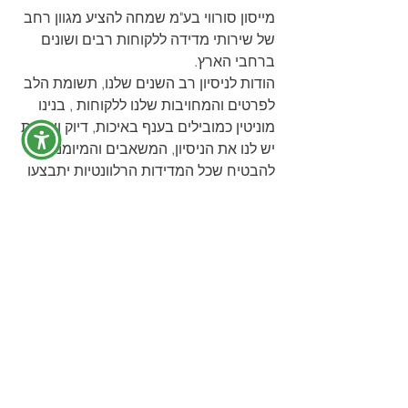
מייסון סורווי בע"מ שמחה להציע מגוון רחב 
של שירותי מדידה ללקוחות רבים ושונים 
ברחבי הארץ.
הודות לניסיון רב השנים שלנו, תשומת הלב 
לפרטים והמחויבות שלנו ללקוחות , בנינו 
מוניטין כמובילים בענף באיכות, דיוק ושירות 
יש לנו את הניסיון, המשאבים והמיומנויות 
להבטיח שכל המדידות הרלוונטיות יתבצעו 
בצורה מדויקת, משתלמת ובזמן.
לא משנה אם אתם רוצים לעשות מפה 
לבית או למפות עיר שלימה.
מייסון סורווי בע"מ מבצעת כל הפרויקטים 
באמצעות הטכנלוגיות המובילות בעולם כדי 
להעניק תוצר איכותי ביותר.
חברתנו מציעה שירותים רבים 
בעולם המיפוי והפוטוגרמטריה :