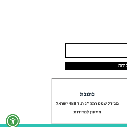
- שירותי מדידה - תוכנית מבא"ת - פענוח תצלומי אוויר - צילום אווירי רחפן -
מיפוי אוירי
יחה
כתובת
מג'דל שמס רמה"ג ת.ד 488 ישראל