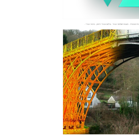
כנית מבא"ת - פענוח תצלומי אוויר - צילום אווירי רחפן - מיפוי אוירי