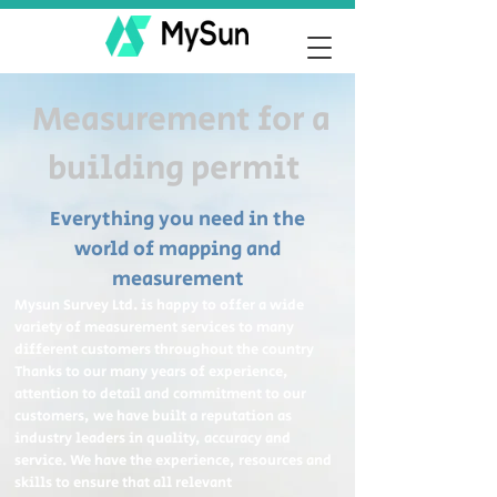
Measurement for a
building permit
Everything you need in the
world of mapping and
measurement
Mysun Survey Ltd. is happy to offer a wide
variety of measurement services to many
different customers throughout the country
Thanks to our many years of experience,
attention to detail and commitment to our
customers, we have built a reputation as
industry leaders in quality, accuracy and
service. We have the experience, resources and
skills to ensure that all relevant