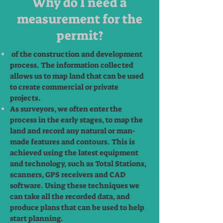
Why do I need a
measurement for the
permit?
of the construction and development
process. The information collected
allows us to map land that can be used
to create commercial or private
projects.​
As surveyors, we often enter the
process in the early stages, to map the
land and record any natural or man-
made features and contours. This is
achieved using the latest equipment
and technology, such as Total Stations,
scanners, GPS receivers and CAD
software. Using these techniques we
can take all the recorded data, and
produce plans that can be used to help
start planning.​