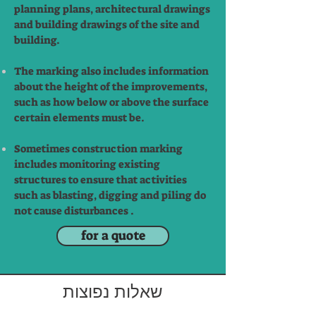
planning plans, architectural drawings
and building drawings of the site and
building.​
The marking also includes information
about the height of the improvements,
such as how below or above the surface
certain elements must be.​
Sometimes construction marking
includes monitoring existing
structures to ensure that activities
such as blasting, digging and piling do
not cause disturbances .
for a quote
שאלות נפוצות