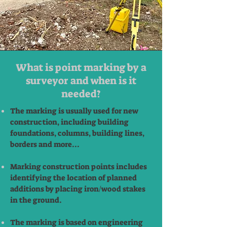
What is point marking by a
surveyor and when is it
needed?
The marking is usually used for new
construction, including building
foundations, columns, building lines,
borders and more...
Marking construction points includes
identifying the location of planned
additions by placing iron/wood stakes
in the ground.
The marking is based on engineering