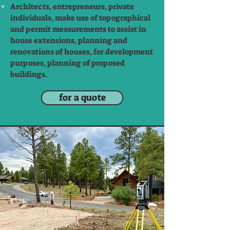
Architects, entrepreneurs, private
individuals, make use of topographical
and permit measurements to assist in
house extensions, planning and
renovations of houses, for development
purposes, planning of proposed
buildings.
for a quote